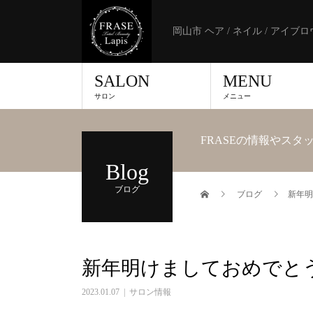
岡山市 ヘア / ネイル / アイ
SALON
MENU
サロン
メニュー
FRASEの情報やス
Blog
ブログ
ブログ
新年明
新年明けましておめでと
2023.01.07
サロン情報